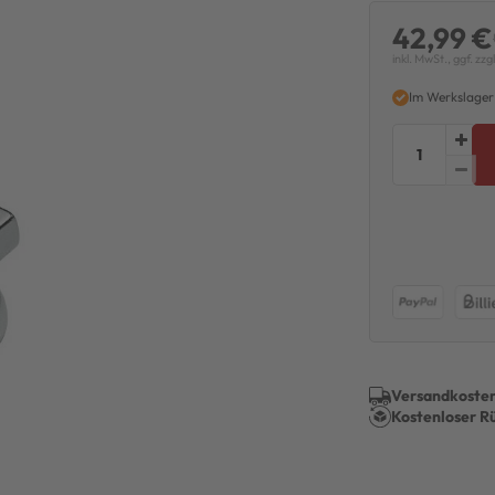
42,99 €
inkl. MwSt., ggf. zzg
Im Werkslager
Versandkosten
Kostenloser R