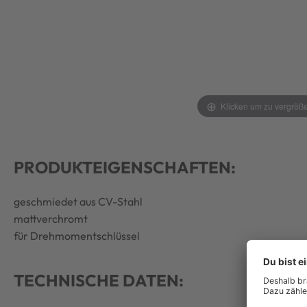
Klicken um zu vergröß
PRODUKTEIGENSCHAFTEN:
geschmiedet aus CV-Stahl
mattverchromt
für Drehmomentschlüssel
TECHNISCHE DATEN: