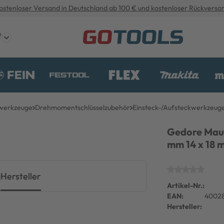
ostenloser Versand in Deutschland ab 100 € und kostenloser Rückversa
e
werkzeuge
Drehmomentschlüsselzubehör
Einsteck-/Aufsteckwerkzeug
Gedore Maul
mm 14 x 18 
g
Hersteller
Artikel-Nr.:
EAN:
40028
Hersteller: