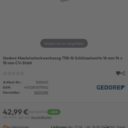
Klicken um zu vergrößern
Gedore Mauleinsteckwerkzeug 7118-16 Schlüsselweite 16 mm 14 x
18 mm CV-Stahl
Artikel-Nr.:
7685610
EAN:
4002805718162
Hersteller:
GEDORE
42,99 €
UVP 67,77 €
-36%
inkl. MwSt., ggf. zzgl.
Versandkosten
Im Werkslager
Lieferung:
Mo. 17.08. - Mi. 19.08.26
DHL Paket