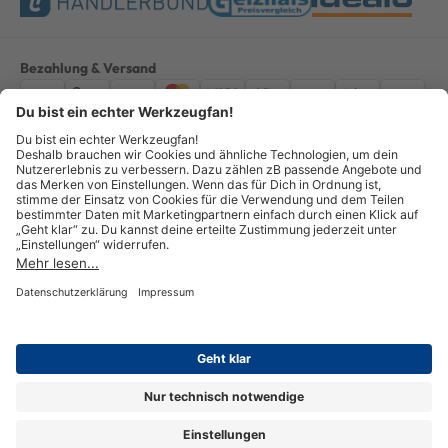
Bezahlung & Versand
Impressum
AGB
Datenschutz
Widerruf
Vertrag widerrufen
Alle Preise verstehen sich inkl. ges. MwSt. *Kostenloser Versand innerhalb
Deutschlands, bei Bestellungen ab 100,00 Euro.
© Copyright 2026 GOTOOLS GmbH - Alle Rechte vorbehalten. powered by
createyourtemplate