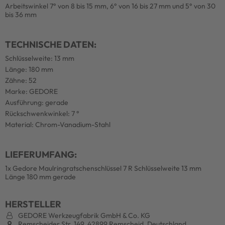
Arbeitswinkel 7° von 8 bis 15 mm, 6° von 16 bis 27 mm und 5° von 30
bis 36 mm
TECHNISCHE DATEN:
Schlüsselweite: 13 mm
Länge: 180 mm
Zähne: 52
Marke: GEDORE
Ausführung: gerade
Rückschwenkwinkel: 7 °
Material: Chrom-Vanadium-Stahl
LIEFERUMFANG:
1x Gedore Maulringratschenschlüssel 7 R Schlüsselweite 13 mm
Länge 180 mm gerade
HERSTELLER
GEDORE Werkzeugfabrik GmbH & Co. KG
Remscheider Str. 149, 42899 Remscheid, Deutschland