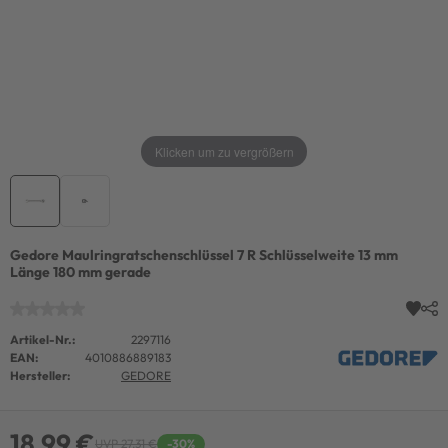
Klicken um zu vergrößern
Gedore Maulringratschenschlüssel 7 R Schlüsselweite 13 mm
Länge 180 mm gerade
Artikel-Nr.:
2297116
EAN:
4010886889183
Hersteller:
GEDORE
18,99 €
UVP 27,31 €
-30%