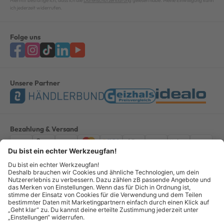
Hiermit bestätige ich, dass ich die
Datenschutzerklärung
gelesen habe. Meine Einwilligung kann
ich jederzeit widerrufen.
Folge uns
Unsere Partner
Bezahlung & Versand
Impressum
AGB
Datenschutz
Widerruf
Vertrag widerrufen
Alle Preise verstehen sich inkl. ges. MwSt. *Kostenloser Versand innerhalb
Deutschlands, bei Bestellungen ab 100,00 Euro.
© Copyright 2026 GOTOOLS GmbH - Alle Rechte vorbehalten. powered by
createyourtemplate