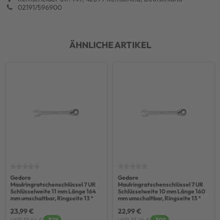
02191/596900
ÄHNLICHE ARTIKEL
Gedore
Gedore
Maulringratschenschlüssel 7 UR
Maulringratschenschlüssel 7 UR
Schlüsselweite 11 mm Länge 164
Schlüsselweite 10 mm Länge 160
mm umschaltbar, Ringseite 13 °
mm umschaltbar, Ringseite 13 °
23,99 €
22,99 €
UVP 35,64 €
-32%
UVP 33,26 €
-30%