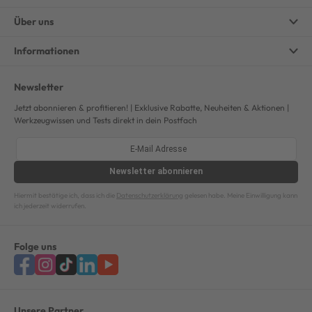
Über uns
Informationen
Newsletter
Jetzt abonnieren & profitieren! | Exklusive Rabatte, Neuheiten & Aktionen |
Werkzeugwissen und Tests direkt in dein Postfach
Newsletter
abonnieren
Hiermit bestätige ich, dass ich die
Datenschutzerklärung
gelesen habe. Meine Einwilligung kann
ich jederzeit widerrufen.
Folge uns
Unsere Partner