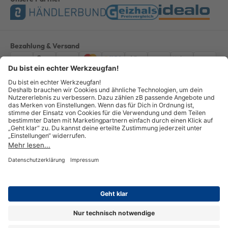
Bezahlung & Versand
Impressum
AGB
Datenschutz
Widerruf
Vertrag widerrufen
Alle Preise verstehen sich inkl. ges. MwSt. *Kostenloser Versand innerhalb
Deutschlands, bei Bestellungen ab 100,00 Euro.
© Copyright 2026 GOTOOLS GmbH - Alle Rechte vorbehalten. powered by
createyourtemplate