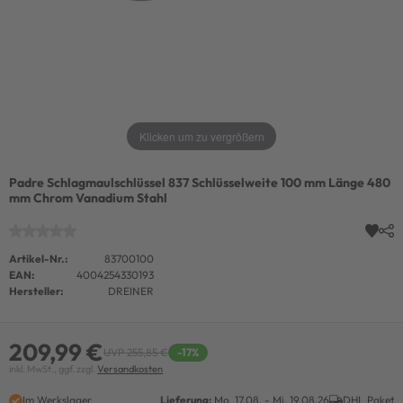
Klicken um zu vergrößern
Padre Schlagmaulschlüssel 837 Schlüsselweite 100 mm Länge 480
mm Chrom Vanadium Stahl
Artikel-Nr.:
83700100
EAN:
4004254330193
Hersteller:
DREINER
209,99 €
UVP 255,85 €
-17%
inkl. MwSt., ggf. zzgl.
Versandkosten
Im Werkslager
Lieferung:
Mo. 17.08. - Mi. 19.08.26
DHL Paket