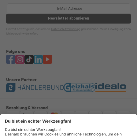
Newsletter
abonnieren
Hiermit bestätige ich, dass ich die
Datenschutzerklärung
gelesen habe. Meine Einwilligung kann
ich jederzeit widerrufen.
Folge uns
Unsere Partner
Bezahlung & Versand