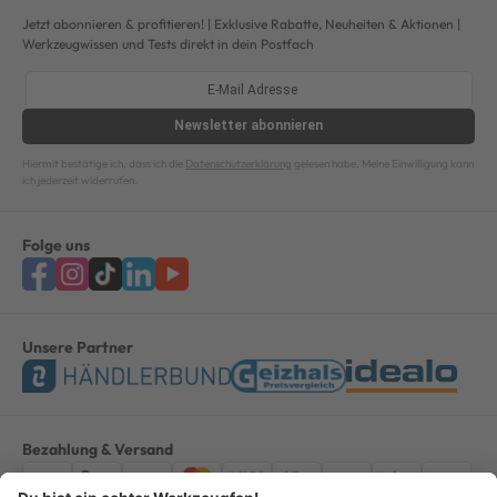
Jetzt abonnieren & profitieren! | Exklusive Rabatte, Neuheiten & Aktionen |
Werkzeugwissen und Tests direkt in dein Postfach
Newsletter
abonnieren
Hiermit bestätige ich, dass ich die
Datenschutzerklärung
gelesen habe. Meine Einwilligung kann
ich jederzeit widerrufen.
Folge uns
Unsere Partner
Bezahlung & Versand