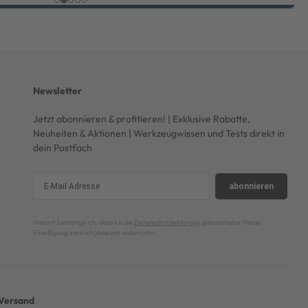
Newsletter
Jetzt abonnieren & profitieren! | Exklusive Rabatte,
Neuheiten & Aktionen | Werkzeugwissen und Tests direkt in
dein Postfach
abonnieren
Hiermit bestätige ich, dass ich die
Datenschutzerklärung
gelesen habe. Meine
Einwilligung kann ich jederzeit widerrufen.
Versand