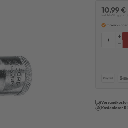
10,99 €
U
inkl. MwSt., ggf. zzg
Im Werkslager
Versandkosten
Kostenloser R