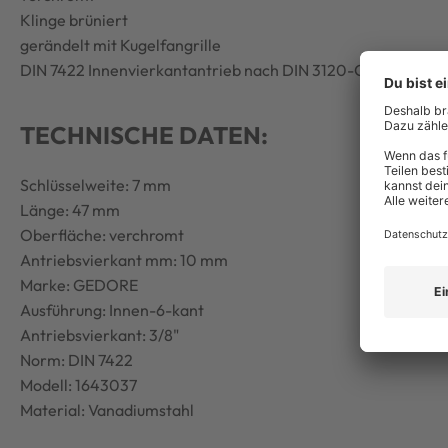
Klinge brüniert
gerändelt mit Kugelfangrille
DIN 7422 Innenvierkantantrieb nach DIN 3120-C 10 / ISO117
TECHNISCHE DATEN:
Schlüsselweite: 7 mm
Länge: 47 mm
Oberfläche: verchromt
Antriebsvierkant mm: 10 mm
Marke: GEDORE
Ausführung: Innen-6-kant
Antriebsvierkant: 3/8"
Norm: DIN 7422
Modell: 1643037
Material: Vanadiumstahl