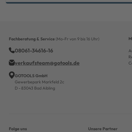
M
Fachberatung & Service
(Mo-Fr von 9 bis 16 Uhr)
08061-34616-16
A
R
verkaufsteam@gotools.de
C
GOTOOLS GmbH
Gewerbepark Markfeld 2c
D - 83043 Bad Aibling
Folge uns
Unsere Partner