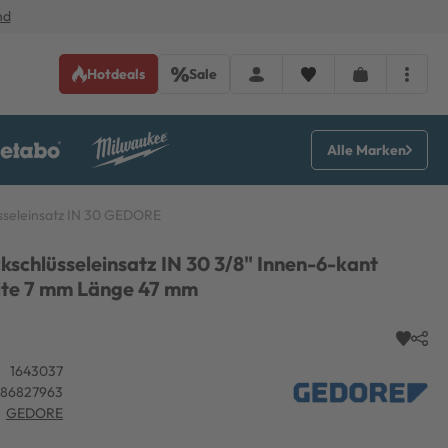
nd
Hotdeals
Sale
Alle Marken
sseleinsatz IN 30 GEDORE
schlüsseleinsatz IN 30 3/8" Innen-6-kant
ite 7 mm Länge 47 mm
1643037
886827963
GEDORE