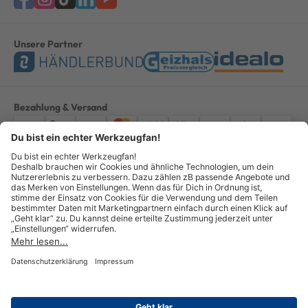
Unsere Partner
Bezahlung & Versand
Impressum
AGB
Datenschutz
Widerruf
Vertrag widerrufen
Alle Preise verstehen sich inkl. ges. MwSt. *Kostenloser Versand innerhalb
Deutschlands, bei Bestellungen ab 100,00 Euro.
© Copyright 2026 GOTOOLS GmbH - Alle Rechte vorbehalten. powered by
createyourtemplate