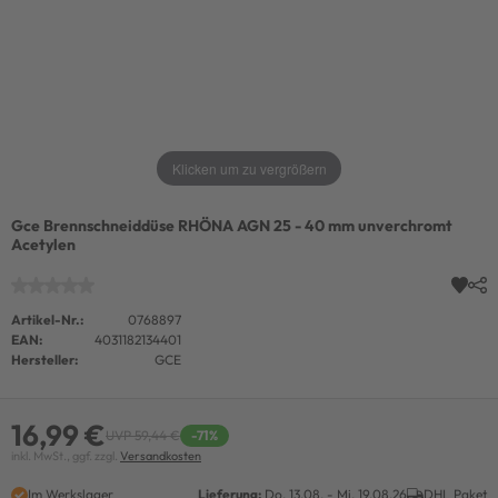
Klicken um zu vergrößern
Gce Brennschneiddüse RHÖNA AGN 25 - 40 mm unverchromt
Acetylen
Artikel-Nr.:
0768897
EAN:
4031182134401
Hersteller:
GCE
16,99 €
UVP 59,44 €
-71%
inkl. MwSt., ggf. zzgl.
Versandkosten
Im Werkslager
Lieferung:
Do. 13.08. - Mi. 19.08.26
DHL Paket