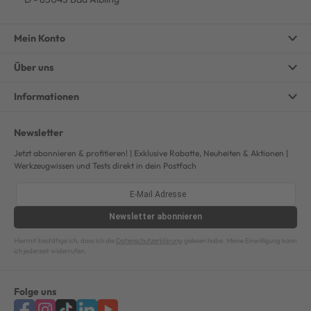
Mein Konto
Über uns
Informationen
Newsletter
Jetzt abonnieren & profitieren! | Exklusive Rabatte, Neuheiten & Aktionen |
Werkzeugwissen und Tests direkt in dein Postfach
Newsletter
abonnieren
Hiermit bestätige ich, dass ich die
Datenschutzerklärung
gelesen habe. Meine Einwilligung kann
ich jederzeit widerrufen.
Folge uns