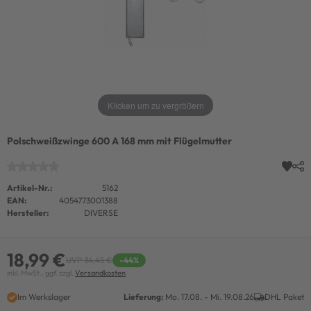
Klicken um zu vergrößern
Polschweißzwinge 600 A 168 mm mit Flügelmutter
Artikel-Nr.:
5162
EAN:
4054773001388
Hersteller:
DIVERSE
18,99 €
UVP 34,45 €
-44%
inkl. MwSt., ggf. zzgl.
Versandkosten
Im Werkslager
Lieferung:
Mo. 17.08. - Mi. 19.08.26
DHL Paket