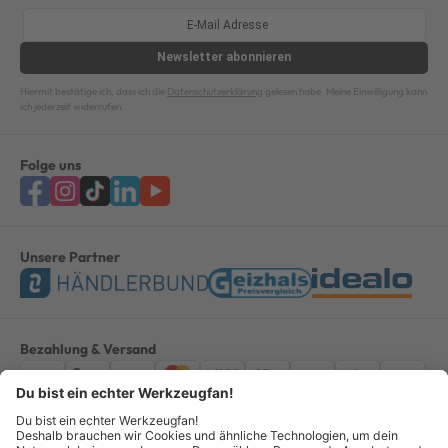
Newsletter
abonnieren
Hiermit bestätige ich, dass ich die
Datenschutzerklärung
gelesen habe. Meine Einwilligung kann
ich jederzeit widerrufen.
Folge uns
Unsere Partner
Bezahlung & Versand