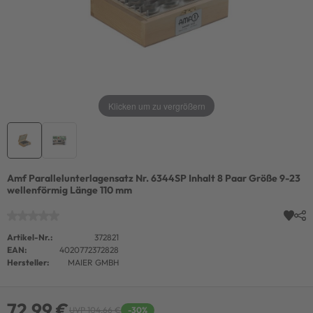
Klicken um zu vergrößern
Amf Parallelunterlagensatz Nr. 6344SP Inhalt 8 Paar Größe 9-23
wellenförmig Länge 110 mm
Artikel-Nr.:
372821
EAN:
4020772372828
Hersteller:
MAIER GMBH
72,99 €
UVP 104,66 €
-30%