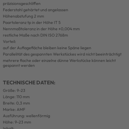
präzisionsgeschliffen
Federstahl gehärtet und angelassen
Höhenabstufung 2 mm
Paartoleranz tp in der Höhe IT 5
Nennmaßtoleranz in der Höhe ±0,004 mm
restliche Maße nach DIN ISO 2768m
Vorteil:
auf der Auflagefläche bleiben keine Späne liegen
Parallelität des gespannten Werkstückes wird nicht beeinträchtigt
mehrere flache oder einzelne dünne Werkstücke können leicht
gespannt werden
TECHNISCHE DATEN:
Größe: 9-23
Länge: 110 mm
Breite: 0,3 mm
Marke: AMF
Ausführung: wellenförmig
Höhe: 9-23 mm
Inhalt: