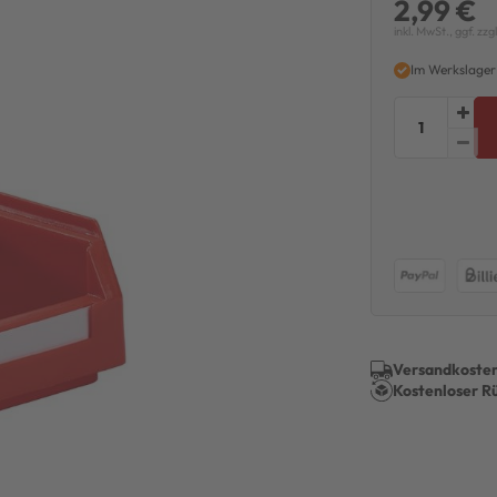
2,99 €
inkl. MwSt., ggf. zzg
Im Werkslager
Versandkosten
Kostenloser R