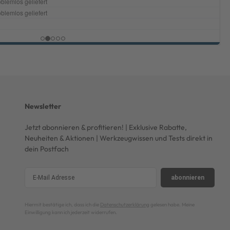
Newsletter
Jetzt abonnieren & profitieren! | Exklusive Rabatte,
Neuheiten & Aktionen | Werkzeugwissen und Tests direkt in
dein Postfach
abonnieren
Hiermit bestätige ich, dass ich die
Datenschutzerklärung
gelesen habe. Meine
Einwilligung kann ich jederzeit widerrufen.