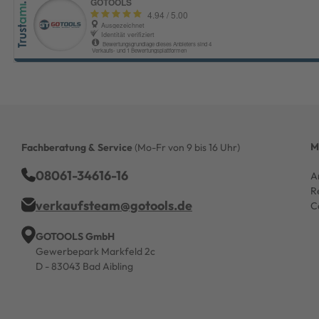
M
Fachberatung & Service
(Mo-Fr von 9 bis 16 Uhr)
08061-34616-16
A
R
verkaufsteam@gotools.de
C
GOTOOLS GmbH
Gewerbepark Markfeld 2c
D - 83043 Bad Aibling