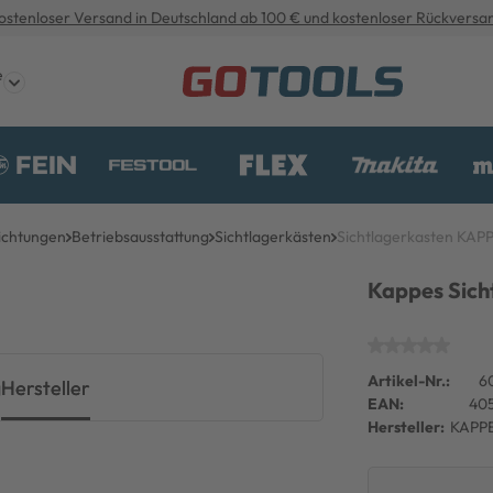
ostenloser Versand in Deutschland ab 100 € und kostenloser Rückversa
e
ichtungen
Betriebsausstattung
Sichtlagerkästen
Sichtlagerkasten KAP
Kappes Sich
Artikel-Nr.:
6
g
Hersteller
EAN:
40
Hersteller:
KAPP