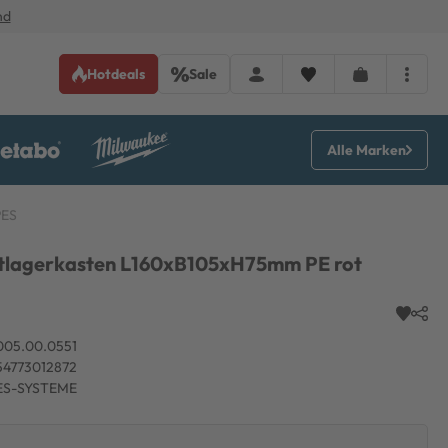
nd
Hotdeals
Sale
Alle Marken
PES
tlagerkasten L160xB105xH75mm PE rot
005.00.0551
54773012872
ES-SYSTEME