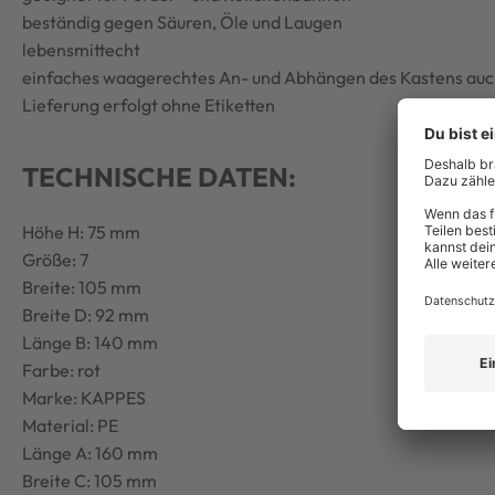
beständig gegen Säuren, Öle und Laugen
lebensmittecht
einfaches waagerechtes An- und Abhängen des Kastens auch
Lieferung erfolgt ohne Etiketten
TECHNISCHE DATEN:
Höhe H: 75 mm
Größe: 7
Breite: 105 mm
Breite D: 92 mm
Länge B: 140 mm
Farbe: rot
Marke: KAPPES
Material: PE
Länge A: 160 mm
Breite C: 105 mm