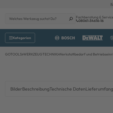
K
Fachberatung & Servic
08061-34616-16
GOTOOLS
WERKZEUGTECHNIK
Werkstattbedarf und Betriebseinr
Bilder
Beschreibung
Technische Daten
Lieferumfan