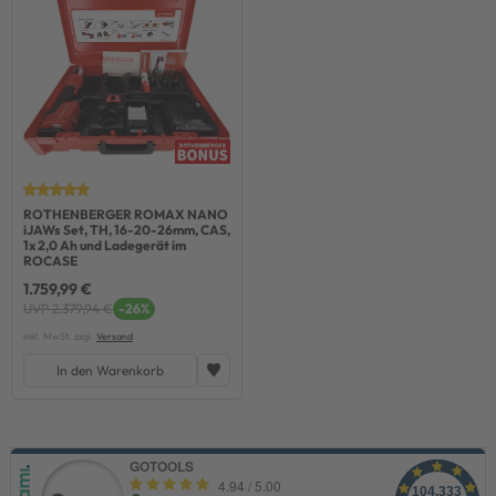
ROTHENBERGER ROMAX NANO
iJAWs Set, TH, 16-20-26mm, CAS,
1x 2,0 Ah und Ladegerät im
ROCASE
1.759,99 €
UVP 2.379,94 €
-26%
inkl. MwSt. zzgl.
Versand
In den Warenkorb