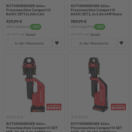
ROTHENBERGER Akku-
ROTHENBERGER Akku-
Pressmaschine Compact III
Pressmaschine Compact III
BASIC SET1,1x 2Ah CAS
BASIC SET2, 2x 2 Ah AMPShare
929,99 €
989,99 €
UVP 1.249,44 €
-25%
UVP 1.326,79 €
-25%
inkl. MwSt. zzgl.
Versand
inkl. MwSt. zzgl.
Versand
In den Warenkorb
In den Warenkorb
ROTHENBERGER Akku-
ROTHENBERGER Akku-
Pressmaschine Compact III SET
Pressmaschine Compact III SET
M15-22-28, 2 Ah AMPShare
SV15-22-28,2Ah AMPShare