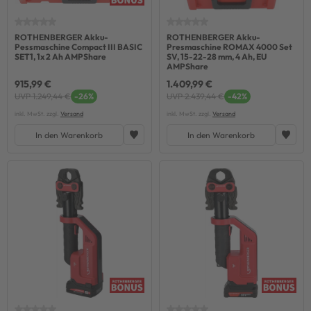
ROTHENBERGER Akku-
ROTHENBERGER Akku-
Pessmaschine Compact III BASIC
Presmaschine ROMAX 4000 Set
SET1, 1x 2 Ah AMPShare
SV, 15-22-28 mm, 4 Ah, EU
AMPShare
915,99 €
1.409,99 €
UVP 1.249,44 €
-26%
UVP 2.439,44 €
-42%
inkl. MwSt. zzgl.
Versand
inkl. MwSt. zzgl.
Versand
In den Warenkorb
In den Warenkorb