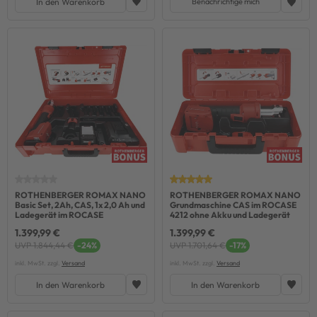
In den Warenkorb
Benachrichtige mich
ROTHENBERGER ROMAX NANO
ROTHENBERGER ROMAX NANO
Basic Set, 2Ah, CAS, 1x 2,0 Ah und
Grundmaschine CAS im ROCASE
Ladegerät im ROCASE
4212 ohne Akku und Ladegerät
1.399,99 €
1.399,99 €
UVP 1.844,44 €
-24%
UVP 1.701,64 €
-17%
inkl. MwSt. zzgl.
Versand
inkl. MwSt. zzgl.
Versand
In den Warenkorb
In den Warenkorb