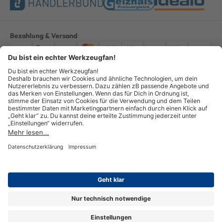
Bezahlung & Versand
Impressum
AGB
Datenschutz
Widerruf
Vertrag widerrufen
Alle Preise verstehen sich inkl. ges. MwSt. *Kostenloser Versand innerhalb
Deutschlands, bei Bestellungen ab 100,00 Euro.
© Copyright 2026 GOTOOLS GmbH - Alle Rechte vorbehalten. powered by
createyourtemplate