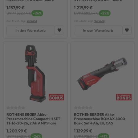
1.157,99 €
1.219,99 €
UVP 1.582,64 €
-26%
UVP 1.582,64 €
-22%
inkl. MwSt. zzgl.
Versand
inkl. MwSt. zzgl.
Versand
In den Warenkorb
In den Warenkorb
ROTHENBERGER Akku-
ROTHENBERGER Akku-
Pressmaschine Compact III SET
Pressmaschine ROMAX 4000
TH16-20-26, 2 Ah AMPShare
Basic Set 4 Ah, EU, CAS
1.200,99 €
1.129,99 €
UVP 1.642,14 €
-26%
UVP 1.915,84 €
-41%