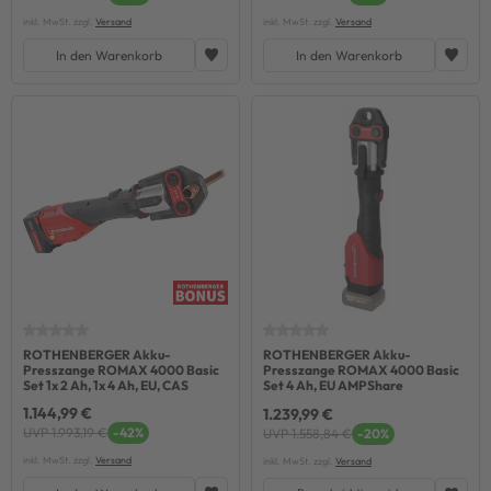
inkl. MwSt. zzgl.
Versand
inkl. MwSt. zzgl.
Versand
In den Warenkorb
In den Warenkorb
ROTHENBERGER Akku-
ROTHENBERGER Akku-
Presszange ROMAX 4000 Basic
Presszange ROMAX 4000 Basic
Set 1x 2 Ah, 1x 4 Ah, EU, CAS
Set 4 Ah, EU AMPShare
1.144,99 €
1.239,99 €
UVP 1.993,19 €
-42%
UVP 1.558,84 €
-20%
inkl. MwSt. zzgl.
Versand
inkl. MwSt. zzgl.
Versand