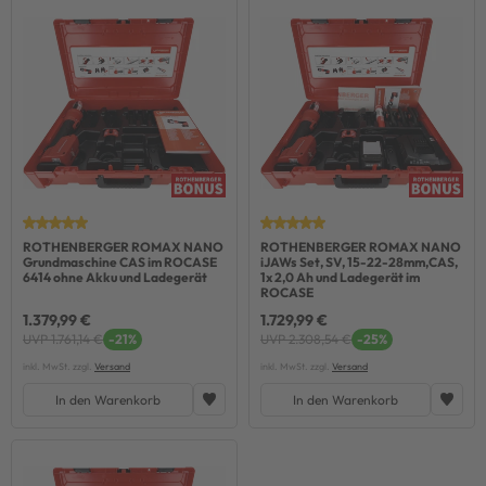
ROTHENBERGER ROMAX NANO
ROTHENBERGER ROMAX NANO
Grundmaschine CAS im ROCASE
iJAWs Set, SV, 15-22-28mm,CAS,
6414 ohne Akku und Ladegerät
1x 2,0 Ah und Ladegerät im
ROCASE
1.379,99 €
1.729,99 €
UVP 1.761,14 €
-21%
UVP 2.308,54 €
-25%
inkl. MwSt. zzgl.
Versand
inkl. MwSt. zzgl.
Versand
In den Warenkorb
In den Warenkorb