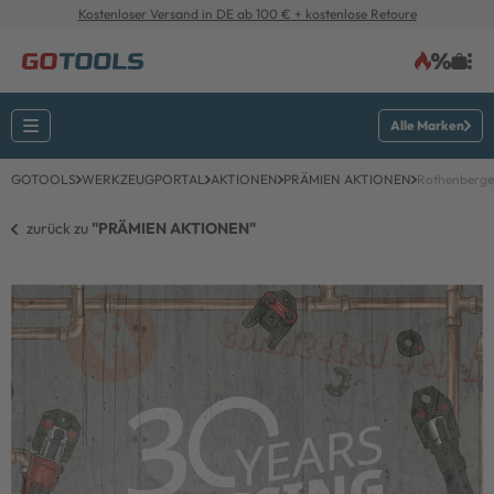
Kostenloser Versand in DE ab 100 € + kostenlose Retoure
Alle Marken
GOTOOLS
WERKZEUGPORTAL
AKTIONEN
PRÄMIEN AKTIONEN
Rothenberger
zurück zu 
"PRÄMIEN AKTIONEN"